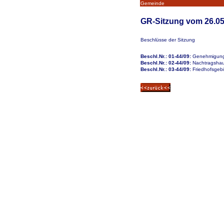
Gemeinde
GR-Sitzung vom 26.05
Beschlüsse der Sitzung
Beschl.Nr.: 01-44/09:
Genehmigung 
Beschl.Nr.: 02-44/09:
Nachtragshau
Beschl.Nr.: 03-44/09:
Friedhofsgeb